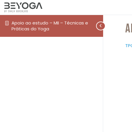
Apoio ao estudo – MII – Técnicas e
A
Práticas do Yoga
TP