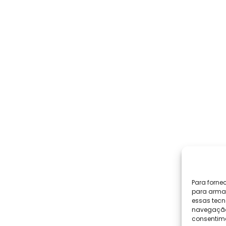
Para forne
para armaz
essas tecn
navegação o
consentime