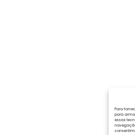
Para forne
para armaz
essas tecn
navegação o
consentime