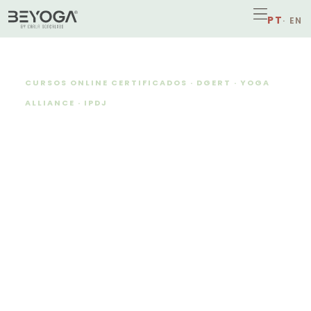
CURSOS ONLINE CERTIFICADOS · DGERT · YOGA
ALLIANCE · IPDJ
CURSOS DE
ESPECIALIZAÇÃO
BEYOGA
Formação especializada
100% online
, para
estudar
ao teu ritmo
, com
tripla certificação