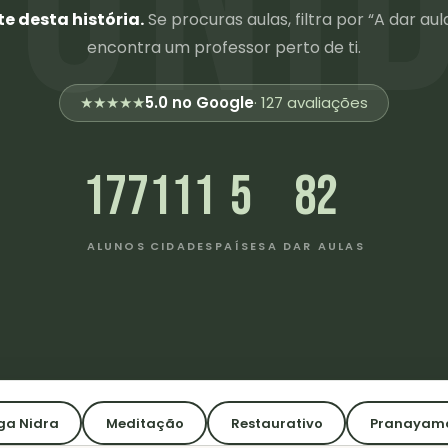
te desta história.
Se procuras aulas, filtra por “A dar aul
encontra um professor perto de ti.
★★★★★
5.0 no Google
· 127 avaliações
177
111
5
82
ALUNOS
CIDADES
PAÍSES
A DAR AULAS
ga Nidra
Meditação
Restaurativo
Pranayam