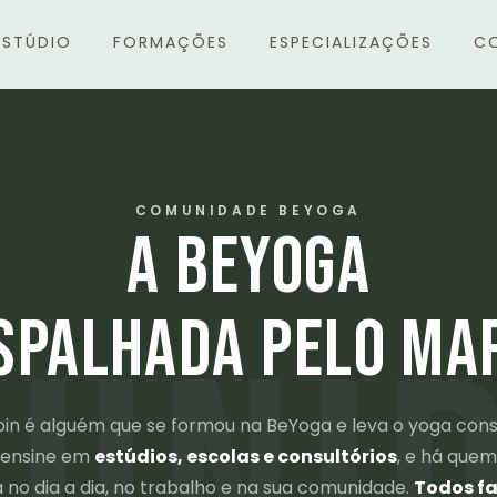
ESTÚDIO
FORMAÇÕES
ESPECIALIZAÇÕES
C
COMUNIDADE BEYOGA
A BEYOGA
SPALHADA PELO MA
in é alguém que se formou na BeYoga e leva o yoga cons
ensine em
estúdios, escolas e consultórios
, e há quem
 no dia a dia, no trabalho e na sua comunidade.
Todos f