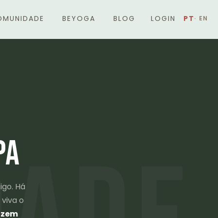
OMUNIDADE
BEYOGA
BLOG
LOGIN
PA
igo. Há
 viva o
azem