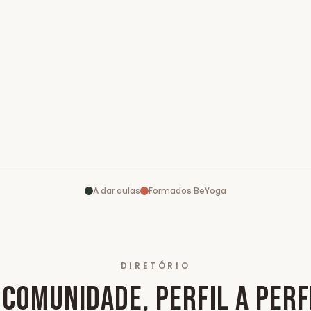
A dar aulas
Formados BeYoga
DIRETÓRIO
 COMUNIDADE, PERFIL A PERF