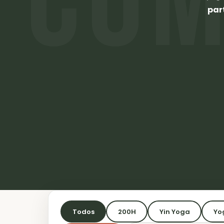
par
Todos
200H
Yin Yoga
Yo