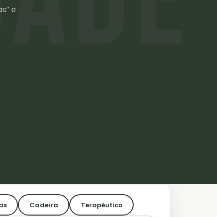
as” e
as
Cadeira
Terapêutico