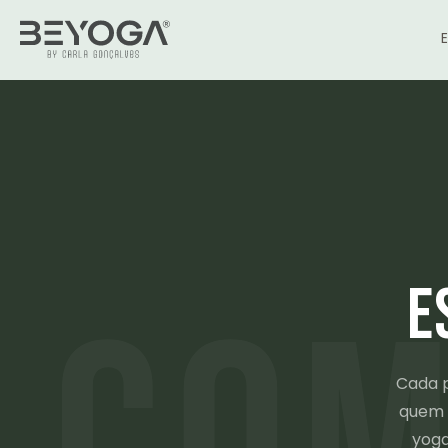
E
Cada p
quem 
yoga