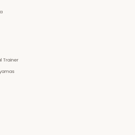
ia
l Trainer
ayamas