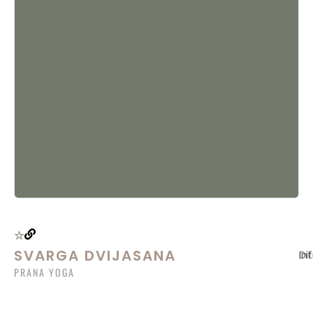
SVARGA DVIJASANA
In
Di
PRANA YOGA