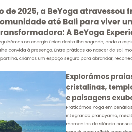
de 2025, a BeYoga atravessou fr
comunidade até Bali para viver 
transformadora: A BeYoga Experi
rgulhámos na energia única desta ilha sagrada, onde a espi
lhe convida à presença. Entre práticas ao nascer do sol,
partilha, criámos um espaço seguro para abrandar, reconec
Explorámos praia
cristalinas, templ
e paisagens exub
Praticámos Yoga em cenários 
integrando pranayama, medita
momentos de silêncio consci
para rir, para refletir, para d