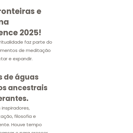
onteiras e
uma
ence 2025!
ritualidade faz parte do
 momentos de meditação
tar e expandir.
s de águas
os ancestrais
erantes.
inspiradores,
ção, filosofia e
ente. Houve tempo
escansar e para crescer.