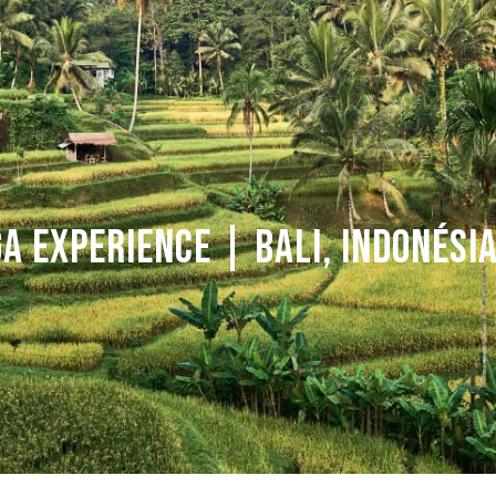
ESTÚDIO
FORMAÇÕES
ESPECIALIZAÇÕES
C
A EXPERIENCE | BALI, INDONÉSI