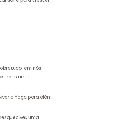
 sobretudo, em nós
eis, mas uma
viver o Yoga para além
nesquecível, uma