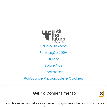
Studio BeYoga
Formação 200H
Cursos
Sobre Nós
Contactos
Política de Privacidade e Cookies
Termos de Utilização
Gerir o Consentimento
Todos os pagamentos são processados pelo sistema
Para fornecer as melhores experiências, usamos tecnologias como