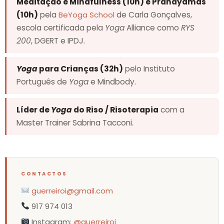
Meditação e Mindfulness (10h) e Pranayamas
(10h)
pela
BeYoga School
de Carla Gonçalves,
escola certificada pela
Yoga
Alliance como
RYS
200
, DGERT e IPDJ.
Yoga
para Crianças (32h)
pelo Instituto
Português de
Yoga
e Mindbody.
Líder de
Yoga
do Riso / Risoterapia
com a
Master Trainer Sabrina Tacconi.
CONTACTOS
guerreiroi@gmail.com
917 974 013
Instagram:
@guerreiroi_