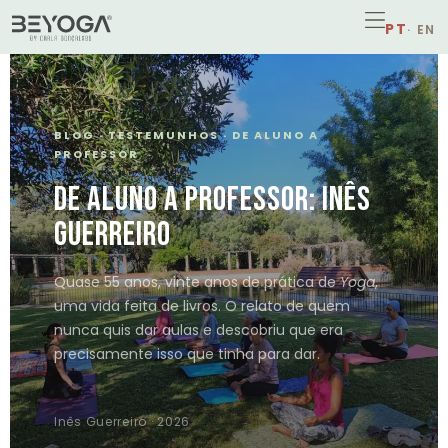
BLOG · TESTEMUNHOS · DE ALUNO A
PROFESSOR
DE ALUNO A PROFESSOR: INÊS
GUERREIRO
Quase 55 anos, vinte anos de prática de
Yoga
,
uma vida feita de livros. O relato de quem
nunca quis dar aulas e descobriu que era
precisamente isso que tinha para dar.
Inês Guerreiro · 2026