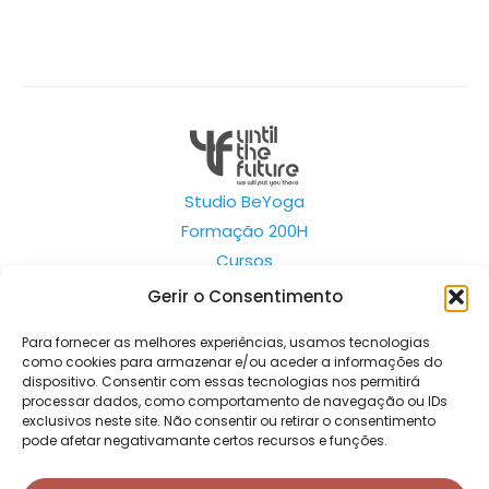
Studio BeYoga
Formação 200H
Cursos
Sobre Nós
Gerir o Consentimento
Contactos
Para fornecer as melhores experiências, usamos tecnologias
Política de Privacidade e Cookies
como cookies para armazenar e/ou aceder a informações do
dispositivo. Consentir com essas tecnologias nos permitirá
Termos de Utilização
processar dados, como comportamento de navegação ou IDs
exclusivos neste site. Não consentir ou retirar o consentimento
pode afetar negativamante certos recursos e funções.
Todos os pagamentos são processados pelo sistema