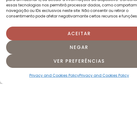
essas tecnologias nos permitirá processar dados, como comportam
navegação ou IDs exclusivos neste site. Não consentir ou retirar o
consentimento pode afetar negativamante certos recursos e funções
ACEITAR
NEGAR
VER PREFERÊNCIAS
YOGA FLOW
Duração:
20 a 30 min
Privacy and Cookies Policy
Privacy and Cookies Policy