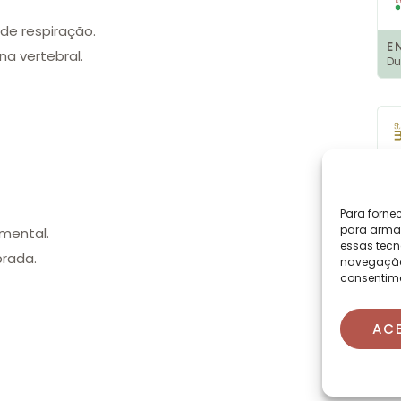
de respiração.
E
na vertebral.
Du
Para forne
para armaz
 mental.
essas tecn
brada.
navegação o
consentime
E
Du
AC