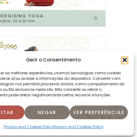
NERGISING YOGA
ration:
20 a 30 min
Gerir o Consentimento
cer as melhores experiências, usamos tecnologias como cookies
enar e/ou aceder a informações do dispositivo. Consentir com
ologias nos permitirá processar dados, como comportamento de
u IDs exclusivos neste site. Não consentir ou retirar o
nto pode afetar negativamante certos recursos e funções.
NERGISING YOGA
ration:
20 a 30 min
EITAR
NEGAR
VER PREFERÊNCIAS
Privacy and Cookies Policy
Privacy and Cookies Policy