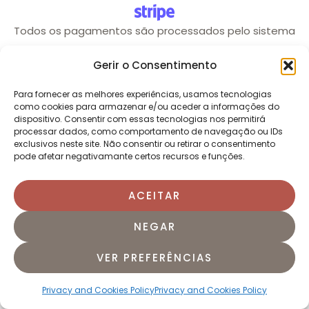
Todos os pagamentos são processados pelo sistema
de pagamentos Stripe, um sistema de pagamentos
Gerir o Consentimento
seguro e usado por milhões de utilizadores e
empresas.
Para fornecer as melhores experiências, usamos tecnologias
como cookies para armazenar e/ou aceder a informações do
dispositivo. Consentir com essas tecnologias nos permitirá
processar dados, como comportamento de navegação ou IDs
exclusivos neste site. Não consentir ou retirar o consentimento
English
(
Inglês
)
Português
pode afetar negativamante certos recursos e funções.
ACEITAR
NEGAR
VER PREFERÊNCIAS
Privacy and Cookies Policy
Privacy and Cookies Policy