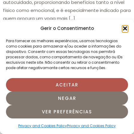
autocuidado, proporcionando benefícios tanto a nível
físico como emocional, e é especialmente indicado para
quem procura um yoga mais […]
Gerir o Consentimento
Para fornecer as melhores experiências, usamos tecnologias
como cookies para armazenar e/ou aceder a informações do
dispositivo. Consentir com essas tecnologias nos permitirá
processar dados, como comportamento de navegação ou IDs
exclusivos neste site. Não consentir ou retirar o consentimento
pode afetar negativamante certos recursos e funções.
ACEITAR
NEGAR
hatha Yoga Intensidade Dificuldade Características:
VER PREFERÊNCIAS
Ênfase na postura e alinhamento corporal. Sequências
estáticas e controladas. Progressão gradual de
Privacy and Cookies Policy
Privacy and Cookies Policy
posturas. Benefícios: Melhora a força e flexibilidade.