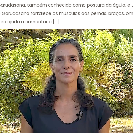
 Garudasana, também conhecido como postura da águia, é 
 O Garudasana fortalece os músculos das pernas, braços, o
tura ajuda a aumentar a […]